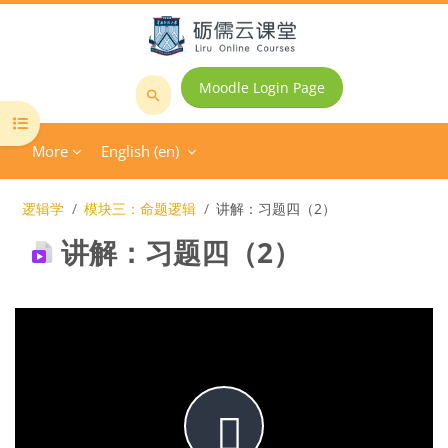
Skip to main content
Moodle Login Page
Search
Open course index
courses
More
English ‎(en)‎
逻辑学
模块三：命题逻辑
讲解：习题四（2）
讲解：习题四（2）
Completion requirements