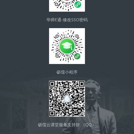
华师E通-修改SSO密码
砺儒小程序
砺儒云课堂服务支持群 （QQ）