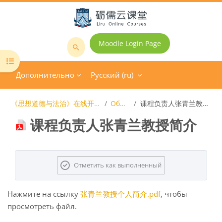
Перейти к основному содержанию
Moodle Login Page
Поиск
Открыть оглавление курса
курса
Дополнительно
Русский ‎(ru)‎
《思想道德与法治》在线开放课程
Общее
课程负责人张青兰教授简介
课程负责人张青兰教授简介
Требуемые условия завершения
Отметить как выполненный
Нажмите на ссылку
张青兰教授个人简介.pdf
, чтобы
просмотреть файл.