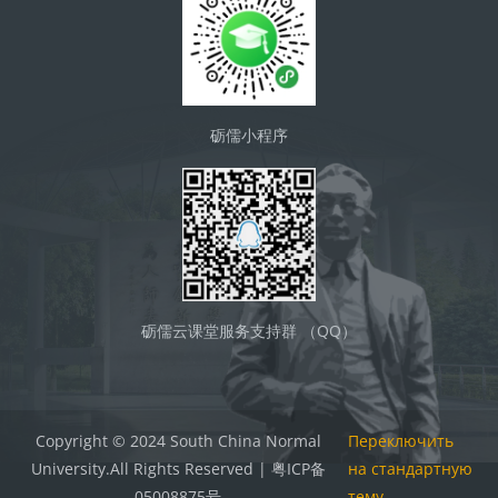
砺儒小程序
砺儒云课堂服务支持群 （QQ）
Copyright © 2024 South China Normal
Переключить
University.All Rights Reserved | 粤ICP备
на стандартную
05008875号
тему