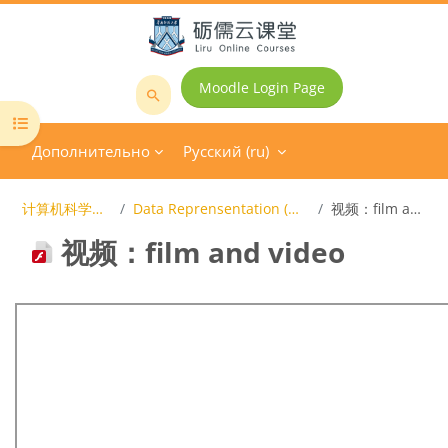
Перейти к основному содержанию
Moodle Login Page
Поиск
Открыть оглавление курса
курса
Дополнительно
Русский ‎(ru)‎
计算机科学技术导论
Data Reprensentation (数据表示方法）
视频：film and video
视频：film and video
Требуемые условия завершения