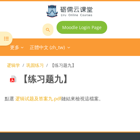
跳至主內容
Moodle Login Page
搜
開啟課程索引
尋
更多
正體中文 ‎(zh_tw)‎
課
程
逻辑学
巩固练习
【练习题九】
【练习题九】
完成課程所需要的條件
點選
逻辑试题及答案九.pdf
鏈結來檢視這檔案。