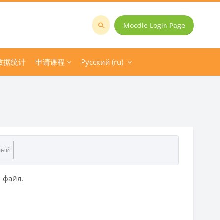
Moodle Login Page
Поиск
курса
数据统计
申请课程
Русский ‎(ru)‎
ный
ь файл.