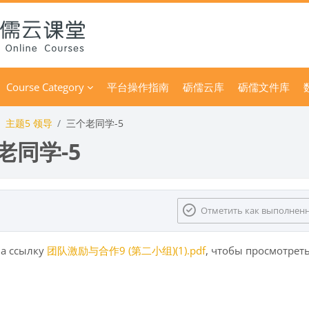
Course Category
平台操作指南
砺儒云库
砺儒文件库
主题5 领导
三个老同学-5
老同学-5
 условия завершения
Отметить как выполнен
а ссылку
团队激励与合作9 (第二小组)(1).pdf
, чтобы просмотрет