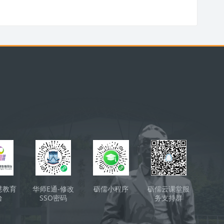
ки
慧教育
华师E通-修改
砺儒小程序
砺儒云课堂服
台
SSO密码
务支持群
（QQ）