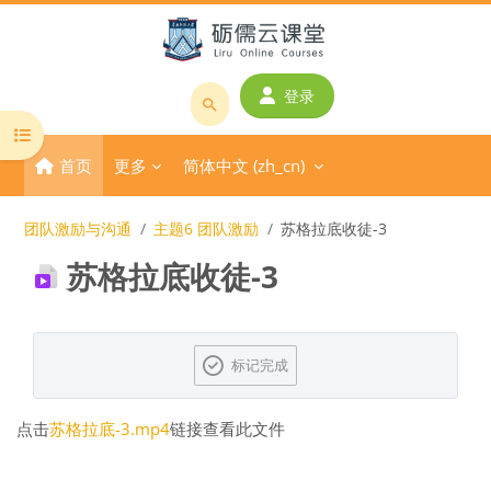
跳到主要内容
登录
搜
打开课程索引
索
首页
更多
简体中文 ‎(zh_cn)‎
课
程
或
团队激励与沟通
主题6 团队激励
苏格拉底收徒-3
教
苏格拉底收徒-3
师
名
称
完成条件
标记完成
点击
苏格拉底-3.mp4
链接查看此文件