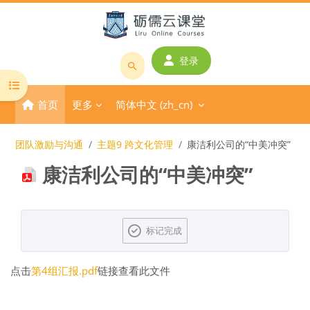
跳到主要内容
登录
搜
打开课程索引
索
首页
更多
简体中文 ‎(zh_cn)‎
课
程
或
团队激励与沟通
主题9 跨文化管理
康洁利公司的“中美冲突”
教
康洁利公司的“中美冲突”
师
名
称
完成条件
标记完成
点击
第4组汇报.pdf
链接查看此文件