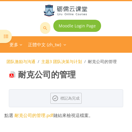
跳至主內容
Moodle Login Page
搜
開啟課程索引
尋
更多
正體中文 ‎(zh_tw)‎
課
程
团队激励与沟通
主题3 团队决策与计划
耐克公司的管理
耐克公司的管理
完成課程所需要的條件
標記為完成
點選
耐克公司的管理.pdf
鏈結來檢視這檔案。