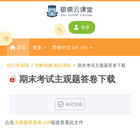
跳到主要内容
登录
搜
打开课程索引
索
首页
更多
简体中文 ‎(zh_cn)‎
课
程
或
统计学原理
指数视频 精品课程
期末考试主观题答卷下载
教
期末考试主观题答卷下载
师
名
称
完成条件
标记完成
点击
主观题答题卷.pdf
链接查看此文件