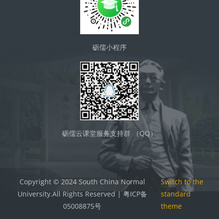
砺儒小程序
砺儒云课堂服务支持群 （QQ）
Copyright © 2024 South China Normal
Switch to the
University.All Rights Reserved | 粤ICP备
standard
05008875号
theme