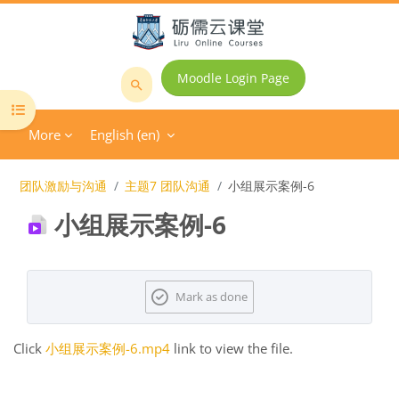
Skip to main content
Moodle Login Page
Search
Open course index
courses
More
English ‎(en)‎
团队激励与沟通
主题7 团队沟通
小组展示案例-6
小组展示案例-6
Completion requirements
Mark as done
Click
小组展示案例-6.mp4
link to view the file.