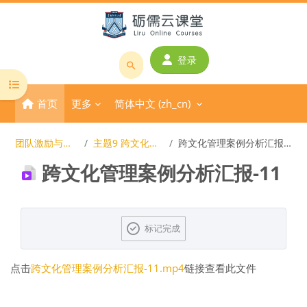
跳到主要内容
登录
搜
打开课程索引
索
首页
更多
简体中文 ‎(zh_cn)‎
课
程
或
团队激励与沟通
主题9 跨文化管理
跨文化管理案例分析汇报-11
教
跨文化管理案例分析汇报-11
师
名
称
完成条件
标记完成
点击
跨文化管理案例分析汇报-11.mp4
链接查看此文件