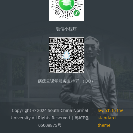
砺儒小程序
砺儒云课堂服务支持群 （QQ）
Copyright © 2024 South China Normal
Switch to the
University.All Rights Reserved | 粤ICP备
standard
05008875号
theme