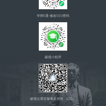
华师E通-修改SSO密码
砺儒小程序
砺儒云课堂服务支持群 （QQ）