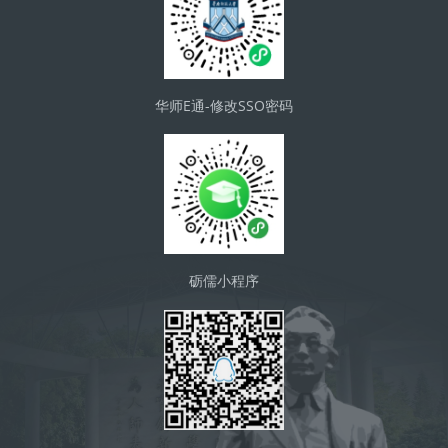
华师E通-修改SSO密码
砺儒小程序