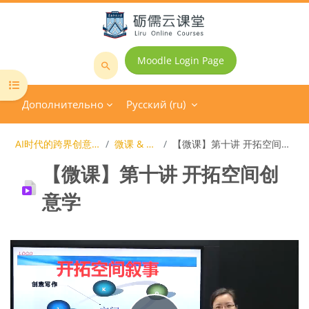
Перейти к основному содержанию
Moodle Login Page
Поиск
Открыть оглавление курса
курса
Дополнительно
Русский ‎(ru)‎
AI时代的跨界创意写作
微课 & 资源
【微课】第十讲 开拓空间创意学
【微课】第十讲 开拓空间创
意学
Требуемые условия завершения