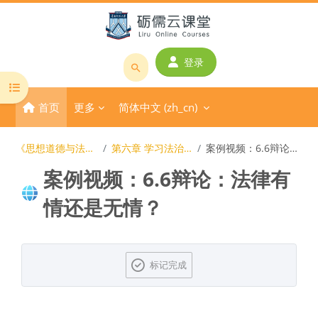
跳到主要内容
登录
搜
打开课程索引
索
首页
更多
简体中文 ‎(zh_cn)‎
课
程
或
《思想道德与法治》在线开放课程
第六章 学习法治思想 提升法治素养
案例视频：6.6辩论：法律有情还是无情？
教
案例视频：6.6辩论：法律有
师
名
情还是无情？
称
版块
完成条件
标记完成