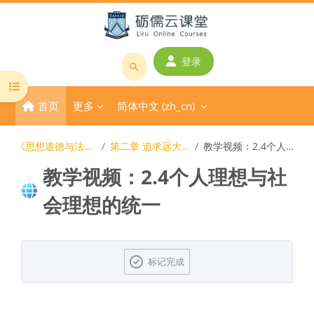
跳到主要内容
登录
搜
打开课程索引
索
首页
更多
简体中文 ‎(zh_cn)‎
课
程
或
《思想道德与法治》在线开放课程
第二章 追求远大理想 坚定崇高信念
教学视频：2.4个人理想与社会理想的统一
教
教学视频：2.4个人理想与社
师
名
会理想的统一
称
版块
完成条件
标记完成