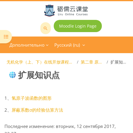
Перейти к основному содержанию
Moodle Login Page
Поиск
Открыть оглавление курса
курса
Дополнительно
Русский ‎(ru)‎
无机化学（上、下）在线开放课程（2018级）
第二章 原子结构
扩展知识点
扩展知识点
Блоки
Требуемые условия завершения
1、
氢原子波函数的图形
2、
屏蔽系数σ的经验估算方法
Последнее изменение: вторник, 12 сентября 2017,