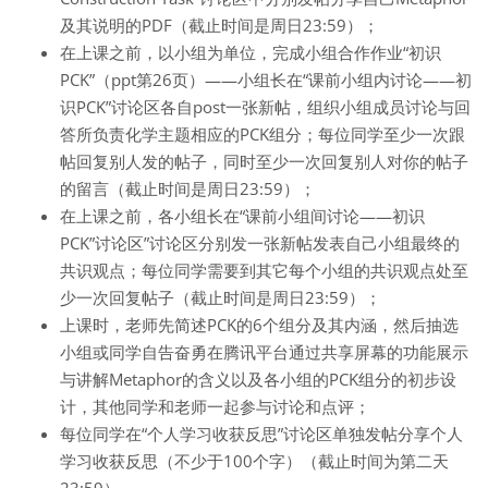
及其说明的PDF（截止时间是
周日23:59
）；
在上课之前
，
以小组为单位，完成小组合作作业“初识
PCK”（ppt第26页）——小组长在“课前
小组内
讨论——初
识PCK”讨论区各自post一张新帖，组织小组成员讨论与回
答所负责化学主题相应的PCK组分；每位同学至少一次跟
帖回复别人发的帖子，同时至少一次回复别人对你的帖子
的留言（截止时间是
周日23:59
）；
在上课之前
，
各小组长
在“课前
小组间
讨论——初识
PCK”讨论区”讨论区分别发一张新帖发表自己小组
最终的
共识观点
；每位同学需要到其它每个小组的共识观点处至
少一次回复帖子（截止时间是
周日23:59
）；
上课时，老师先简述PCK的6个组分及其内涵，然后抽选
小组或同学自告奋勇在腾讯平台通过共享屏幕的功能展示
与讲解Metaphor的含义以及各小组的PCK组分的初步设
计，其他同学和老师一起参与讨论和点评
；
每位同学在“个人学习收获反思”讨论区单独发帖分享个人
学习收获反思（不少于100个字）（截止时间为第二天