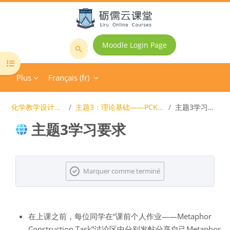
Passer au contenu principal
Moodle Login Page
Rechercher
Ouvrir l’index du cours
des
Plus
Français ‎(fr)‎
cours
化学教学设计研究
主题3：理论基础——PCK理论
主题3学习要求
主题3学习要求
Blocs
Conditions d’achèvement
Marquer comme terminé
在上课之前
，每位同学在“课前个人作业——Metaphor
Construction Task”讨论区中分别发帖分享自己Metaphor