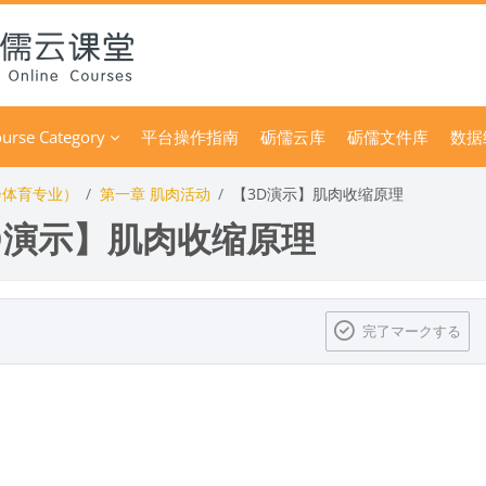
urse Category
平台操作指南
砺儒云库
砺儒文件库
数据
会体育专业）
第一章 肌肉活动
【3D演示】肌肉收缩原理
D演示】肌肉收缩原理
ック
完了マークする