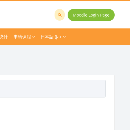
Moodle Login Page
コ
ー
ス
统计
申请课程
日本語 ‎(ja)‎
を
検
索
す
る