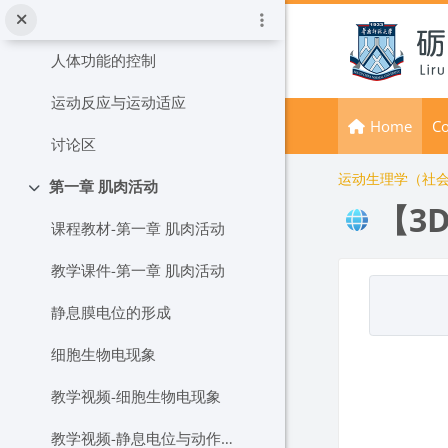
メインコンテンツへスキップする
生理功能的调节
人体功能的控制
运动反应与运动适应
Home
Co
讨论区
运动生理学（社
第一章 肌肉活动
折りたたむ
【3
课程教材-第一章 肌肉活动
教学课件-第一章 肌肉活动
ブロ
完了要件
静息膜电位的形成
细胞生物电现象
教学视频-细胞生物电现象
教学视频-静息电位与动作电位