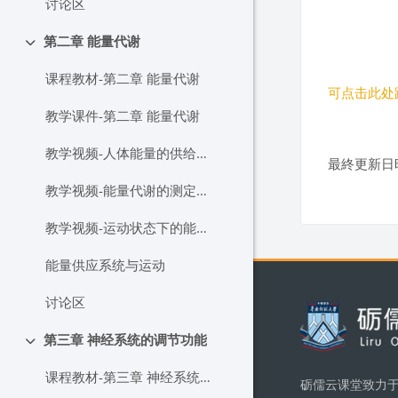
讨论区
第二章 能量代谢
折りたたむ
课程教材-第二章 能量代谢
可点击此处跳
教学课件-第二章 能量代谢
教学视频-人体能量的供给（郝选明教授）
最終更新日時:
ブロ
教学视频-能量代谢的测定（郝选明教授）
教学视频-运动状态下的能量代谢（郝选明教授）
能量供应系统与运动
ブロッ
讨论区
第三章 神经系统的调节功能
折りたたむ
课程教材-第三章 神经系统的调节功能
砺儒云课堂致力于