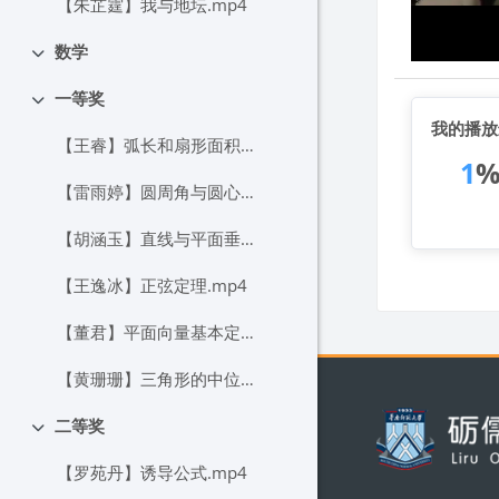
【朱芷霆】我与地坛.mp4
数学
折叠
一等奖
折叠
我的播放
【王睿】弧长和扇形面积（第1课时）.mp4
1
【雷雨婷】圆周角与圆心角的关系.mp4
【胡涵玉】直线与平面垂直（1）.mp4
【王逸冰】正弦定理.mp4
【董君】平面向量基本定理.mp4
【黄珊珊】三角形的中位线 .mp4
版块
二等奖
折叠
【罗苑丹】诱导公式.mp4