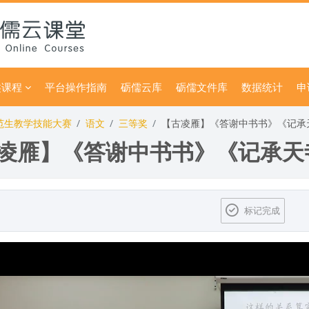
类课程
平台操作指南
砺儒云库
砺儒文件库
数据统计
申
师范生教学技能大赛
语文
三等奖
【古凌雁】《答谢中书书》《记承天
凌雁】《答谢中书书》《记承天寺
标记完成