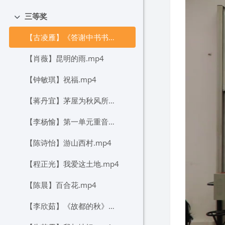
三等奖
折叠
【古凌雁】《答谢中书书》《记承天寺夜游》联读.mp4
【肖薇】昆明的雨.mp4
【钟敏琪】祝福.mp4
【蒋丹宜】茅屋为秋风所破歌.mp4
【李杨愉】第一单元重音、停连的大单元教学.mp4
【陈诗怡】游山西村.mp4
【程正光】我爱这土地.mp4
【陈晨】百合花.mp4
【李欣茹】《故都的秋》与《荷塘月色》联读.mp4