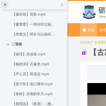
跳到主要内容
【黄晓靖】三峡.mp4
【龚玲玲】背影.mp4
【廖蕾蕾】一滴水经过丽江.mp4
首页
分
【李茜文】阿长与山海经.mp4
2023年广东省
二等奖
折叠
【古
【谢淳】卖油翁.mp4
【杨舒淇】石壕吏.mp4
完成条件
【严心言】荷花淀.mp4
【梁子彤】壶口瀑布.mp4
【黄梓】济南的冬天.mp4
【黄昭岚】《春望》《雁门太守行》联读.mp4