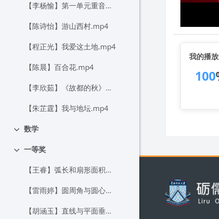
【李杨愉】第一单元重音、停连的大单元教学.mp4
【陈诗怡】游山西村.mp4
【程正光】我爱这土地.mp4
我的播放
【陈晨】百合花.mp4
100
【李欣茹】《故都的秋》与《荷塘月色》联读.mp4
【朱芷霆】我与地坛.mp4
数学
折叠
一等奖
折叠
【王睿】弧长和扇形面积（第1课时）.mp4
版块
【雷雨婷】圆周角与圆心角的关系.mp4
【胡涵玉】直线与平面垂直（1）.mp4