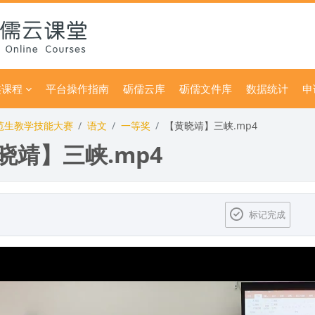
类课程
平台操作指南
砺儒云库
砺儒文件库
数据统计
申
师范生教学技能大赛
语文
一等奖
【黄晓靖】三峡.mp4
晓靖】三峡.mp4
标记完成