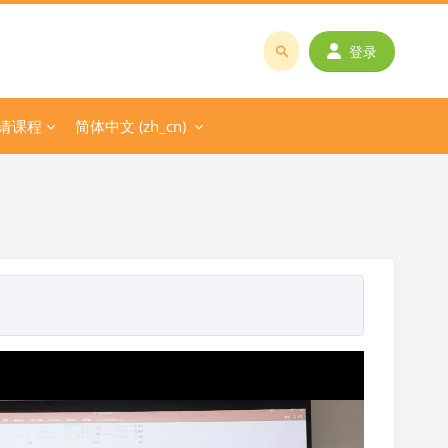
登录
搜
索
课
请课程
简体中文 ‎(zh_cn)‎
程
或
教
师
名
称