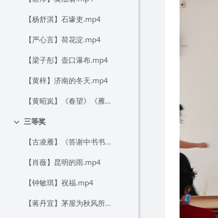
【杨舒淇】石壕吏.mp4
【严心言】荷花淀.mp4
【梁子彤】壶口瀑布.mp4
【黄梓】济南的冬天.mp4
【黄昭岚】《春望》《雁门太守行》联读.mp4
三等奖
折叠
【古凌雁】《答谢中书书》《记承天寺夜游》联读.mp4
【肖薇】昆明的雨.mp4
【钟敏琪】祝福.mp4
【蒋丹宜】茅屋为秋风所破歌.mp4