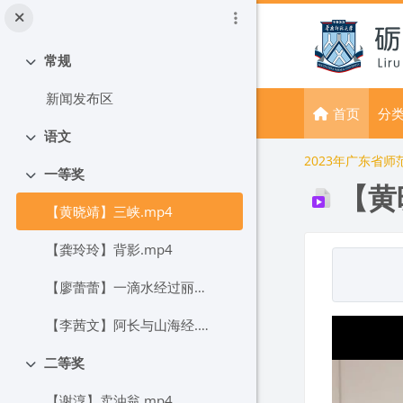
跳到主要内容
常规
折叠
新闻发布区
首页
分
语文
折叠
2023年广东省
一等奖
折叠
【黄
【黄晓靖】三峡.mp4
【龚玲玲】背影.mp4
完成条件
【廖蕾蕾】一滴水经过丽江.mp4
【李茜文】阿长与山海经.mp4
二等奖
折叠
【谢淳】卖油翁.mp4