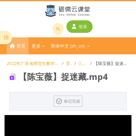
跳到主要内容
登录
搜
打开课程索引
索
首页
更多
简体中文 ‎(zh_cn)‎
课
程
或
2022年广东省师范生教学技能大赛
音乐
三等奖
【陈宝薇】捉迷藏.mp4
教
【陈宝薇】捉迷藏.mp4
师
名
称
完成条件
标记完成