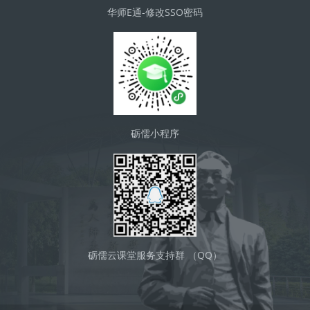
华师E通-修改SSO密码
砺儒小程序
砺儒云课堂服务支持群 （QQ）