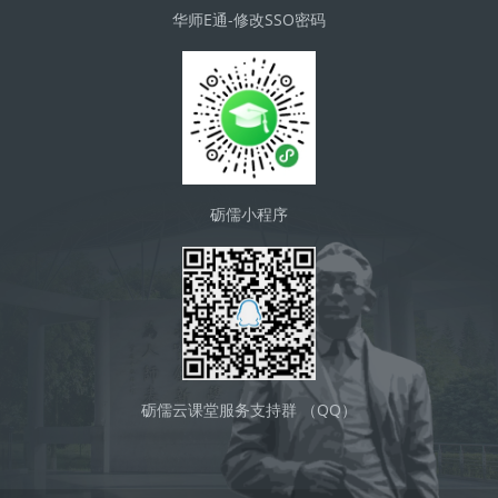
华师E通-修改SSO密码
砺儒小程序
砺儒云课堂服务支持群 （QQ）