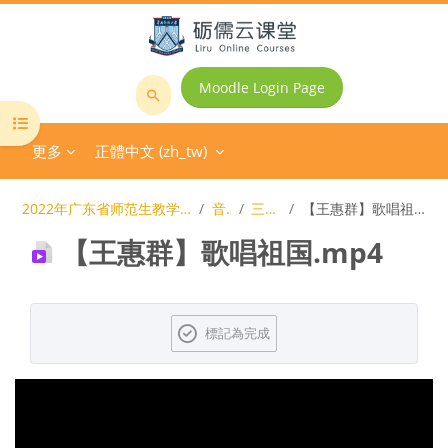
跳至主內容
Moodle Login Page
搜
開啟課程索引
尋
更多
正體中文 ‎(zh_tw)‎
課
程
2022年广东省师范生教学技能大赛
音乐
三等奖
【王惠群】歌唱祖国.mp4
【王惠群】歌唱祖国.mp4
完成課程所需要的條件
標記為完成