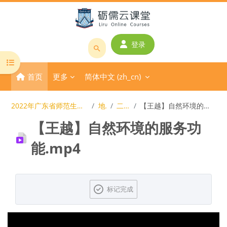
跳到主要内容
登录
搜
打开课程索引
索
首页
更多
简体中文 ‎(zh_cn)‎
课
程
或
2022年广东省师范生教学技能大赛
地理
二等奖
【王越】自然环境的服务功能.mp4
教
【王越】自然环境的服务功
师
名
能.mp4
称
完成条件
标记完成