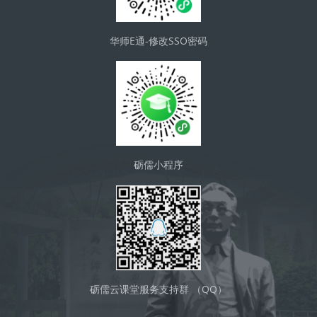
华师E通-修改SSO密码
砺儒小程序
砺儒云课堂服务支持群 （QQ）