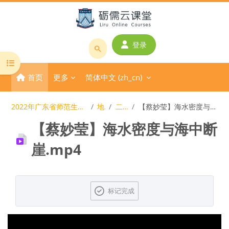
跳到主要内容
登录
搜
打开课程索引
索
首页
更多
简体中文 ‎(zh_cn)‎
课
程
或
2022年广东省师范生教学技能大赛
地理
二等奖
【蔡妙莹】海水密度与海中断崖.mp4
教
【蔡妙莹】海水密度与海中断
师
名
崖.mp4
称
完成条件
标记完成