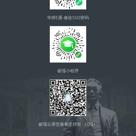
华师E通-修改SSO密码
砺儒小程序
砺儒云课堂服务支持群 （QQ）