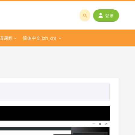
登录
搜
索
课
请课程
简体中文 ‎(zh_cn)‎
程
或
教
师
名
称