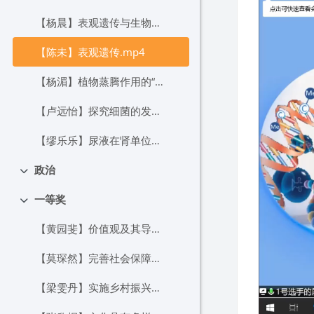
【杨晨】表观遗传与生物性状——以三色猫为例.mp4
【陈未】表观遗传.mp4
【杨湄】植物蒸腾作用的“门户”——气孔.mp4
【卢远怡】探究细菌的发现.mp4
【缪乐乐】尿液在肾单位中形成.mp4
政治
折叠
一等奖
折叠
【黄园斐】价值观及其导向作用.mp4
【莫琛然】完善社会保障体系.mp4
【梁雯丹】实施乡村振兴战略.mp4