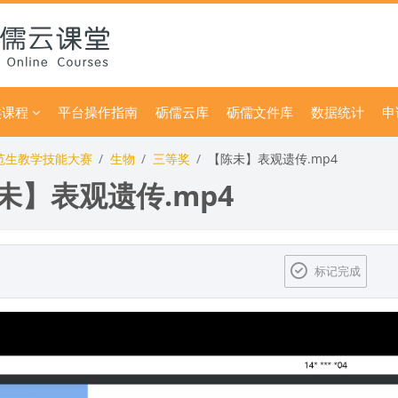
类课程
平台操作指南
砺儒云库
砺儒文件库
数据统计
申
师范生教学技能大赛
生物
三等奖
【陈未】表观遗传.mp4
未】表观遗传.mp4
标记完成