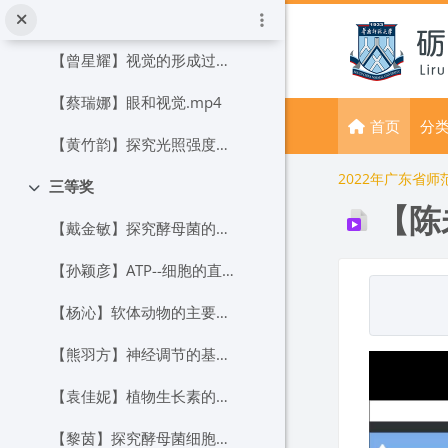
跳到主要内容
【许海燕】叶绿体通过光合色素捕获光能.mp4
【曾星耀】视觉的形成过程.mp4
【蔡瑞娜】眼和视觉.mp4
首页
分
【黄竹韵】探究光照强度对光合作用强度的影响.mp4
2022年广东省
三等奖
折叠
【陈
【戴金敏】探究酵母菌的无氧呼吸.mp4
【孙颖彦】ATP--细胞的直接能源物质.mp4
完成条件
【杨沁】软体动物的主要特征.mp4
【熊羽方】神经调节的基本方式.mp4
【袁佳妮】植物生长素的作用特点.mp4
【黎茵】探究酵母菌细胞的无氧呼吸.mp4