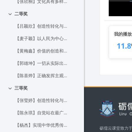
【张欣桐】文化具有多样性.mp4
二等奖
折叠
【吕颖欣】创造性转化与创新性发展.mp4
我的播放
【麦子颖】以人民为中心的发展思想.mp4
11.8
【黄梅鑫】价值的创造和实现.mp4
【郭雄坤】一切从实际出发，实事求是.mp4
【陈喜烨】正确发挥主观能动性.mp4
三等奖
折叠
版块
【张莹婷】创造性转化与创新性发展.mp4
【陈永琪】自觉站在最广大人民的立场上.mp4
【杨杰】实现中华优秀传统文化的创造性转化和创新性发展.mp4
砺儒云课堂致力于