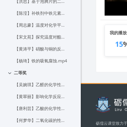
【洪思】基于泡腾片的二氧化碳的性质探究.mp4
【陈滢】补铁剂中铁元素的检验.mp4
【周志豪】温度对化学平衡的影响.mp4
我的播放
【宋文苑】探究温度对酯化反应效率的影响.mp4
15
【黄涛平】硝酸与铜的反应.mp4
【杨琦】铁的吸氧腐蚀.mp4
二等奖
折叠
【吴婉琪】乙醛的化学性质.mp4
版块
【黄翠丽】影响化学反应速率的因素——基于便携式手持技术的定量视角.mp4
【唐利芸】乙酸的化学性质探究——基于官能团视角.mp4
【何梦华】二氧化碳的性质.mp4
砺儒云课堂致力于