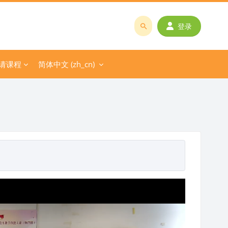
登录
搜
索
课
请课程
简体中文 ‎(zh_cn)‎
程
或
教
师
名
称