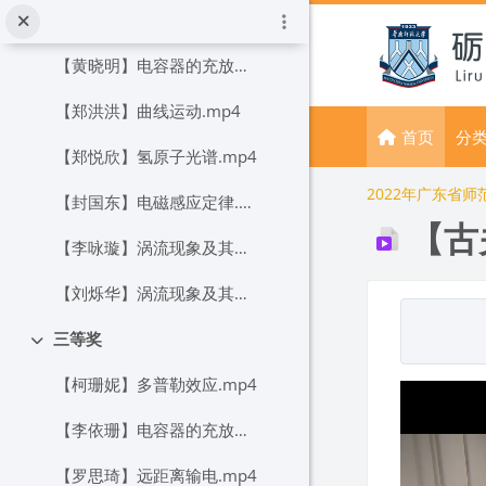
跳到主要内容
二等奖
折叠
【黄晓明】电容器的充放电.mp4
【郑洪洪】曲线运动.mp4
首页
分
【郑悦欣】氢原子光谱.mp4
2022年广东省
【封国东】电磁感应定律.mp4
【古
【李咏璇】涡流现象及其应用.mp4
【刘烁华】涡流现象及其应用.mp4
完成条件
三等奖
折叠
【柯珊妮】多普勒效应.mp4
【李依珊】电容器的充放电过程.mp4
【罗思琦】远距离输电.mp4