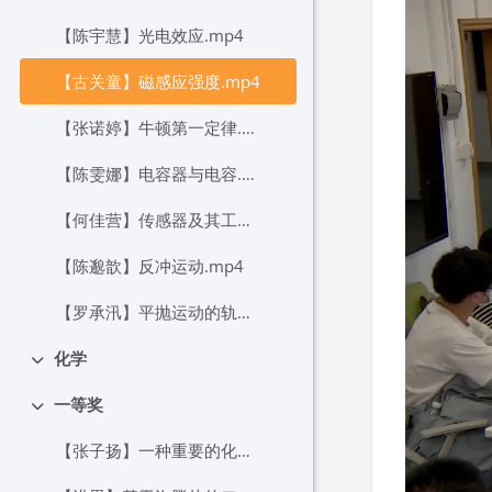
【陈宇慧】光电效应.mp4
【古关童】磁感应强度.mp4
【张诺婷】牛顿第一定律.mp4
【陈雯娜】电容器与电容.mp4
【何佳营】传感器及其工作原理.mp4
【陈邈歆】反冲运动.mp4
【罗承汛】平抛运动的轨迹.mp4
化学
折叠
一等奖
折叠
【张子扬】一种重要的化工产品——二氧化硫.mp4