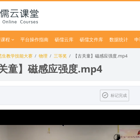
类课程
平台操作指南
砺儒云库
砺儒文件库
数据统计
申
师范生教学技能大赛
物理
三等奖
【古关童】磁感应强度.mp4
关童】磁感应强度.mp4
标记完成