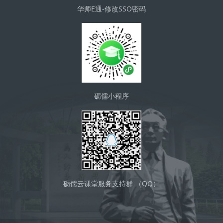
华师E通-修改SSO密码
砺儒小程序
砺儒云课堂服务支持群 （QQ）