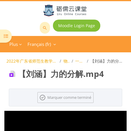
Passer au contenu principal
Moodle Login Page
Rechercher
Ouvrir l’index du cours
des
Plus
Français ‎(fr)‎
cours
2022年广东省师范生教学技能大赛
物理
一等奖
【刘涵】力的分解.mp4
【刘涵】力的分解.mp4
Conditions d’achèvement
Marquer comme terminé