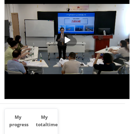
播
放
My
My
progress
totaltime