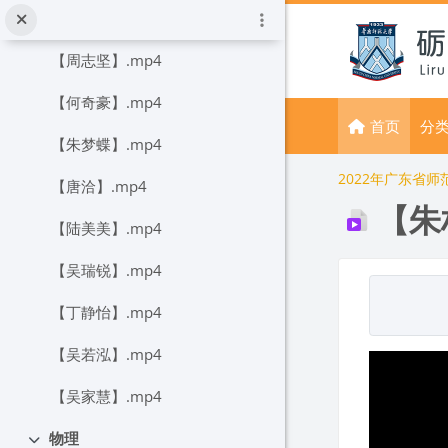
跳到主要内容
三等奖
折叠
【周志坚】.mp4
【何奇豪】.mp4
首页
分
【朱梦蝶】.mp4
2022年广东省
【唐洽】.mp4
【朱
【陆美美】.mp4
【吴瑞锐】.mp4
完成条件
【丁静怡】.mp4
【吴若泓】.mp4
【吴家慧】.mp4
物理