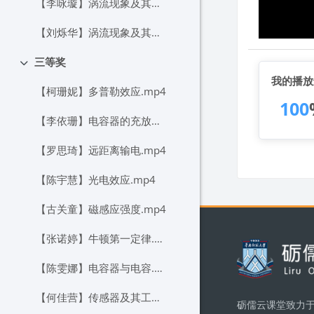
【李咏璇】涡流现象及其应用.mp4
【刘烁华】涡流现象及其应用.mp4
三等奖
折叠
我的播放
【柯珊妮】多普勒效应.mp4
100
【李依珊】电容器的充放电过程.mp4
【罗思琦】远距离输电.mp4
【陈宇慧】光电效应.mp4
【古关童】磁感应强度.mp4
版块
【张诺婷】牛顿第一定律.mp4
【陈雯娜】电容器与电容.mp4
【何佳营】传感器及其工作原理.mp4
砺儒云课堂致力于