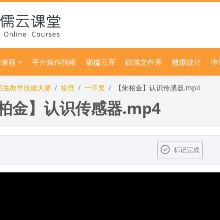
类课程
平台操作指南
砺儒云库
砺儒文件库
数据统计
申
师范生教学技能大赛
物理
一等奖
【朱柏金】认识传感器.mp4
柏金】认识传感器.mp4
标记完成