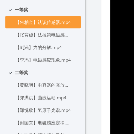
折叠
一等奖
折叠
【朱柏金】认识传感器.mp4
【张育旋】法拉第电磁感应定律.mp4
【刘涵】力的分解.mp4
【李冯】电磁感应现象.mp4
二等奖
折叠
【黄晓明】电容器的充放电.mp4
【郑洪洪】曲线运动.mp4
【郑悦欣】氢原子光谱.mp4
【封国东】电磁感应定律.mp4