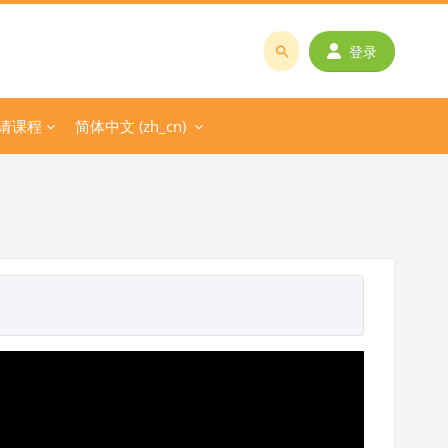
登录
搜
索
课
请课程
简体中文 ‎(zh_cn)‎
程
或
教
师
名
称