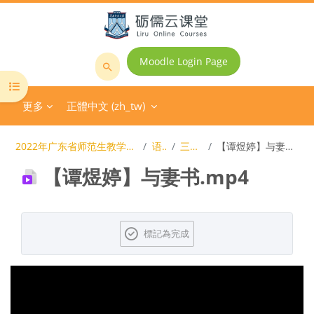
跳至主內容
Moodle Login Page
搜
開啟課程索引
尋
更多
正體中文 ‎(zh_tw)‎
課
程
2022年广东省师范生教学技能大赛
语文
三等奖
【谭煜婷】与妻书.mp4
【谭煜婷】与妻书.mp4
完成課程所需要的條件
標記為完成