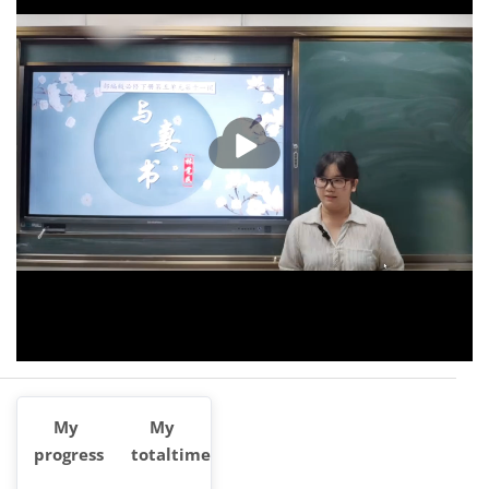
播
放
My
My
progress
totaltime