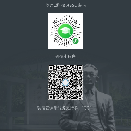
华师E通-修改SSO密码
砺儒小程序
砺儒云课堂服务支持群 （QQ）