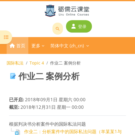
跳到主要内容
登录
搜
打开课程索引
索
首页
更多
简体中文 ‎(zh_cn)‎
课
程
或
国际私法
Topic 4
作业二 案例分析
教
作业二 案例分析
师
名
称
完成条件
已开启:
2018年09月1日 星期六 00:00
截至:
2018年12月31日 星期一 00:00
根据判决书分析案件中的国际私法问题
作业二：分析案件中的国际私法问题（羊某某1与