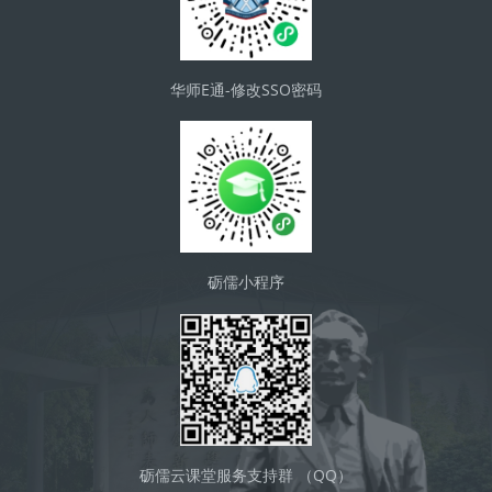
华师E通-修改SSO密码
砺儒小程序
砺儒云课堂服务支持群 （QQ）