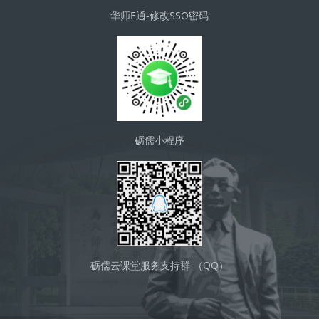
华师E通-修改SSO密码
砺儒小程序
砺儒云课堂服务支持群 （QQ）