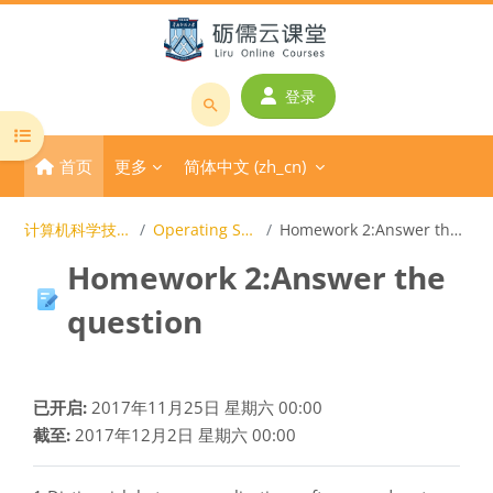
跳到主要内容
登录
搜
打开课程索引
索
首页
更多
简体中文 ‎(zh_cn)‎
课
程
或
计算机科学技术导论
Operating Systems
Homework 2:Answer the question
教
Homework 2:Answer the
师
名
question
称
完成条件
已开启:
2017年11月25日 星期六 00:00
截至:
2017年12月2日 星期六 00:00