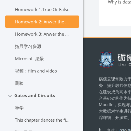
Why is dat
Homework 1:True Or False
Homework 2: Anwer the questions.Why is data compression an important topic today?
Homework 3: Anwer the questions;What is the difference between lossless and lossy data compression?
拓展学习资源
版块
Microsoft 愿景
视频：film and video
砺儒云课堂致力于
测验
务，提升教师信
在建设成为高水
Gates and Circuits
合基础架构作为
折叠
Moodle，实
导学
大数据对学生进
踪详细、开源式
This chapter dances the fine line between computer...
电话：