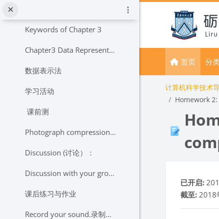
跳到主要内容
学习资源
Keywords of Chapter 3
Chapter3 Data Representation
首页
分
数据表示法
计算机科学技术
学习活动
Homework 2: 
课前测
Home
Photograph compression for Web Usage or Email. Which kind of the newest file format will you choose and why?
comp
Discussion (讨论）：
Discussion with your group:Photograph compression for Web Usage or Email. Which kind of the newest file format will you choose and why?
完成条件
已开启:
20
课后练习与作业
截至:
2018
Record your sound.录制你的声音