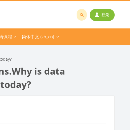
登录
搜
索
课
请课程
简体中文 ‎(zh_cn)‎
程
或
教
today?
师
s.Why is data
名
称
 today?