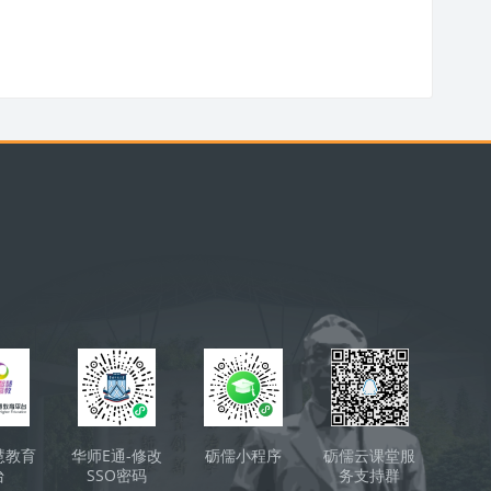
慧教育
华师E通-修改
砺儒小程序
砺儒云课堂服
台
SSO密码
务支持群