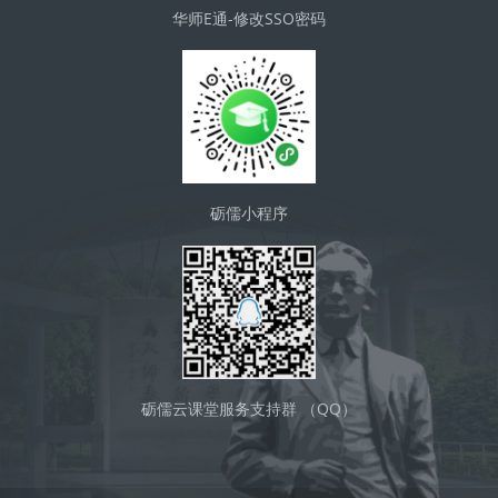
华师E通-修改SSO密码
砺儒小程序
砺儒云课堂服务支持群 （QQ）