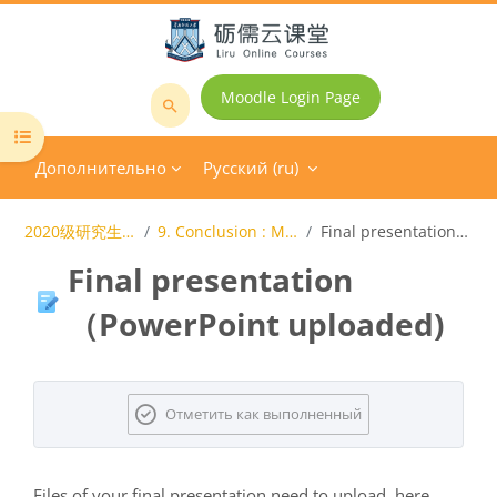
Перейти к основному содержанию
Moodle Login Page
Поиск
Открыть оглавление курса
курса
Дополнительно
Русский ‎(ru)‎
2020级研究生商务英语技能模块
9. Conclusion : M1+M2 (Young + Harold)
Final presentation （PowerPoint uploaded)
Final presentation
（PowerPoint uploaded)
Требуемые условия завершения
Отметить как выполненный
Files of your final presentation need to upload here