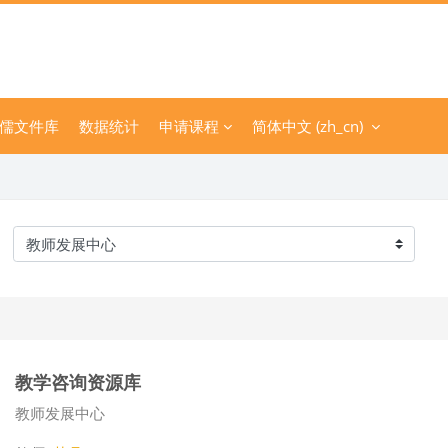
儒文件库
数据统计
申请课程
简体中文 ‎(zh_cn)‎
课程类别
教学咨询资源库
课程类别
教师发展中心