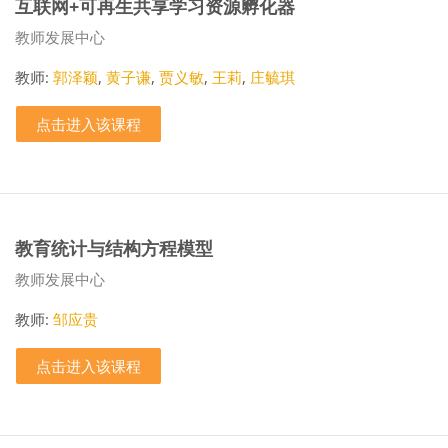
互联网+可再生共享学习资源孵化器
课程类别
教师发展中心
教师:
郭泽颖
,
黄子谦
,
贾义敏
,
王莉
,
庄毓琪
点击进入该课程
教育统计与结构方程模型
课程类别
教师发展中心
教师:
邹应贵
点击进入该课程