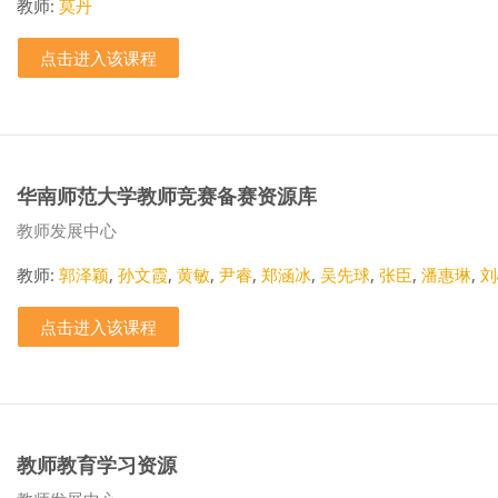
教师:
莫丹
点击进入该课程
华南师范大学教师竞赛备赛资源库
课程类别
教师发展中心
教师:
郭泽颖
,
孙文霞
,
黄敏
,
尹睿
,
郑涵冰
,
吴先球
,
张臣
,
潘惠琳
,
刘
点击进入该课程
教师教育学习资源