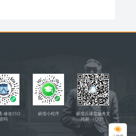
通-修改SSO
砺儒小程序
砺儒云课堂服务支
密码
持群 （QQ）