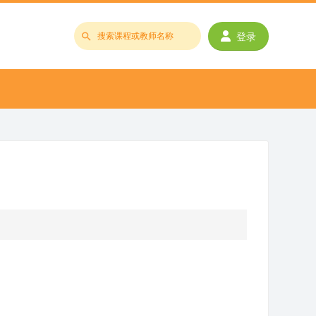
登录
搜
索
课
程
或
教
师
名
称