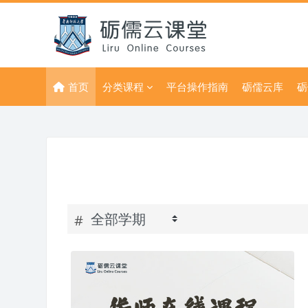
跳到主要内容
首页
分类课程
平台操作指南
砺儒云库
砺
#