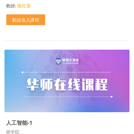
教師:
陈红英
點按進入課程
人工智能-1
課程類別
商学院