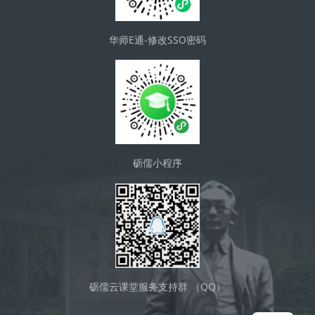
华师E通-修改SSO密码
砺儒小程序
砺儒云课堂服务支持群 （QQ）