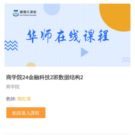
商学院24金融科技2班数据结构2
課程類別
商学院
教師:
陈红英
點按進入課程