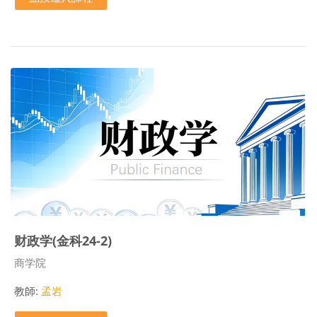
财政学(金科24-2)
課程類別
商学院
教師:
孟岩