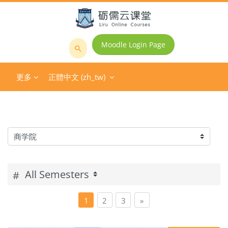
跳至主內容
Moodle Login Page
搜
尋
更多
正體中文 ‎(zh_tw)‎
課
程
課程類別
#
第 1 頁
第 2 頁
第 3 頁
下一頁
1
2
3
»