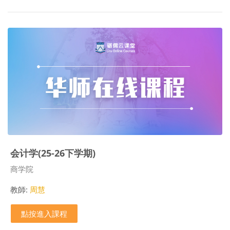
会计学(25-26下学期)
課程類別
商学院
教師:
周慧
點按進入課程