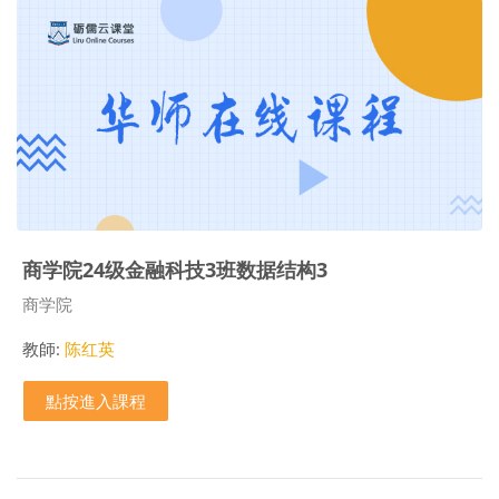
商学院24级金融科技3班数据结构3
課程類別
商学院
教師:
陈红英
點按進入課程