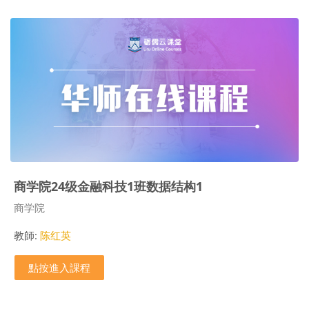
商学院24级金融科技1班数据结构1
課程類別
商学院
教師:
陈红英
點按進入課程