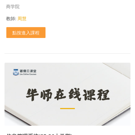
課程類別
商学院
教師:
周慧
點按進入課程