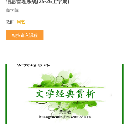
信息管理系统(25-26上学期)
課程類別
商学院
教師:
周艺
點按進入課程