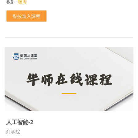
教師:
杨海
點按進入課程
人工智能-2
課程類別
商学院