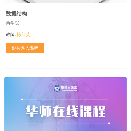
数据结构
課程類別
商学院
教師:
陈红英
點按進入課程