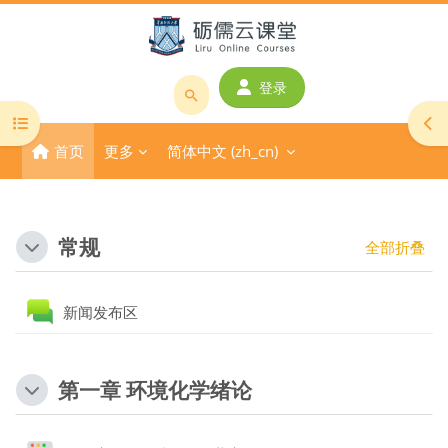
跳到主要内容
登录
搜
打开课程索引
打
索
首页
更多
简体中文 ‎(zh_cn)‎
课
程
或
版块
教
章节大纲
常规
全部折叠
师
名
称
讨论区
新闻发布区
第一章 环境化学绪论