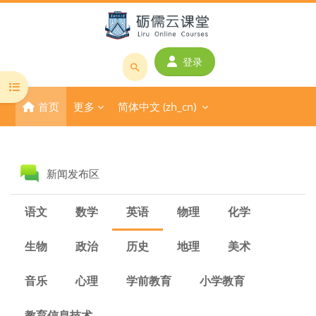
跳到主要内容
登录
搜
打开课程索引
索
首页
更多
简体中文 ‎(zh_cn)‎
课
程
或
版块
教
讨论区
新闻发布区
师
名
语文
数学
英语
物理
化学
称
生物
政治
历史
地理
美术
音乐
心理
学前教育
小学教育
教育信息技术