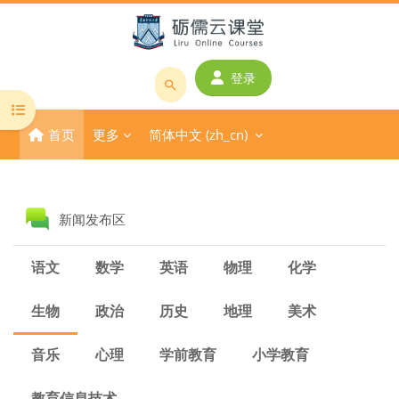
跳到主要内容
登录
搜
打开课程索引
索
首页
更多
简体中文 ‎(zh_cn)‎
课
程
或
版块
教
讨论区
新闻发布区
师
名
语文
数学
英语
物理
化学
称
生物
政治
历史
地理
美术
音乐
心理
学前教育
小学教育
教育信息技术