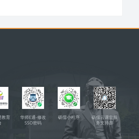
慧教育
华师E通-修改
砺儒小程序
砺儒云课堂服
台
SSO密码
务支持群
（QQ）