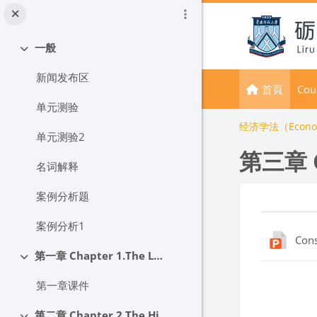
跳至主內容
一般
展延
新闻发布区
首頁
Cou
单元测验
经济学法（Econo
单元测验2
第三章 Co
名词解释
案例分析题
區塊
單元
案例分析1
Cons
第一章 Chapter 1.The Legal System of the People's Republic of China in a Nutshell
展延
區塊
第一章课件
第二章 Chapter 2.The History of Law in Imperial and Modern China