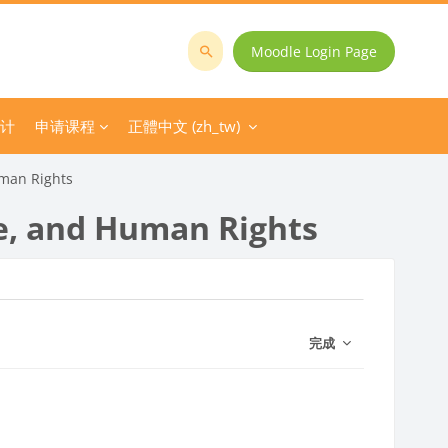
Moodle Login Page
搜
尋
課
计
申请课程
正體中文 ‎(zh_tw)‎
程
uman Rights
e, and Human Rights
完成