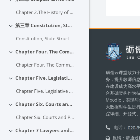
展延
Chapter 2.The History of Law in Imperial and Modern China课件
第三章 Constitution, State Structure, and Human Rights
展延
Constitution, State Structure, and Human Rights课件
區塊
Chapter Four. The Communist Party of China
展延
Chapter Four. The Communist Party of China课件
砺儒云课堂致力于
Chapter Five. Legislative Authority and Legal Interpretation
务，提升教师信
展延
在建设成为高水
Chapter Five. Legislative Authority and Legal Interpretation课件
合基础架构作为
Moodle，实
Chapter Six. Courts and Procuratorates
大数据对学生进
展延
踪详细、开源式
Chapter Six. Courts and Procuratorates课件
电话：
Chapter 7 Lawyers and the Legal Profession
展延
反馈：请通过砺