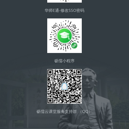
华师E通-修改SSO密码
砺儒小程序
砺儒云课堂服务支持群 （QQ）