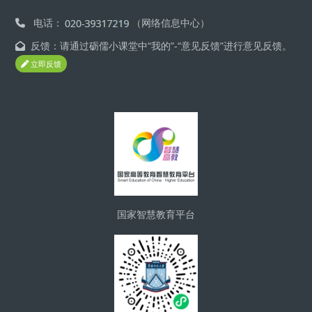
电话：
（网络信息中心）
反馈：请通过砺儒小课堂中“我的”-“意见反馈”进行意见反馈。
立即反馈
ブロック
国家智慧教育平台