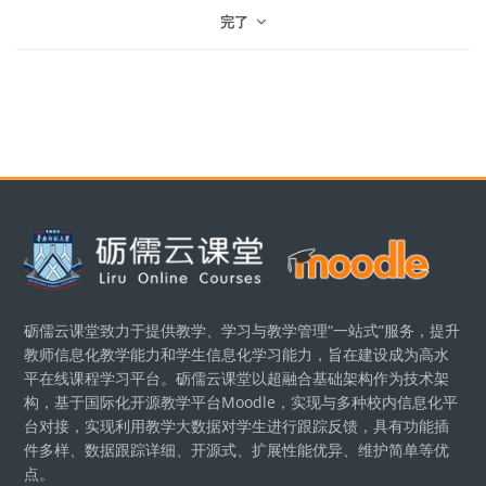
完了
ブロック
ブロック
砺儒云课堂致力于提供教学、学习与教学管理“一站式”服务，提升
教师信息化教学能力和学生信息化学习能力，旨在建设成为高水
平在线课程学习平台。砺儒云课堂以超融合基础架构作为技术架
构，基于国际化开源教学平台Moodle，实现与多种校内信息化平
台对接，实现利用教学大数据对学生进行跟踪反馈，具有功能插
件多样、数据跟踪详细、开源式、扩展性能优异、维护简单等优
点。