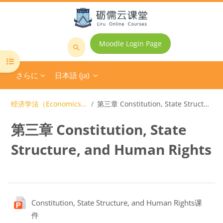
メインコンテンツへスキップする
Moodle Login Page
コ
コースインデックスを開く
ー
さらに
日本語 ‎(ja)‎
ス
を
検
经济学法（Economics Law）全英课程
第三章 Constitution, State Structure, and Human Rights
索
第三章 Constitution, State
す
る
Structure, and Human Rights
ブロック
セクションアウトライン
Constitution, State Structure, and Human Rights课
ファイル
件