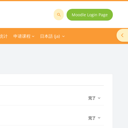
Moodle Login Page
コ
ー
ス
ブ
统计
申请课程
日本語 ‎(ja)‎
を
検
索
す
る
完了
完了