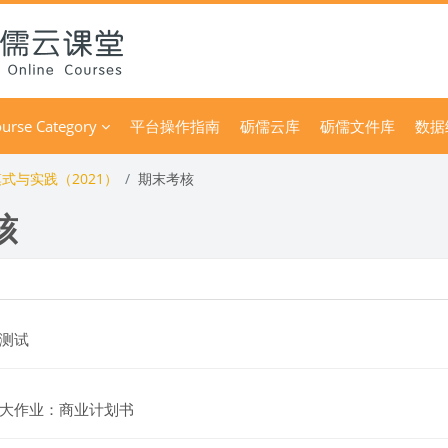
urse Category
平台操作指南
砺儒云库
砺儒文件库
数据
式与实践（2021）
期末考核
核
ック
ションアウトライン
小テスト
测试
課題
大作业：商业计划书