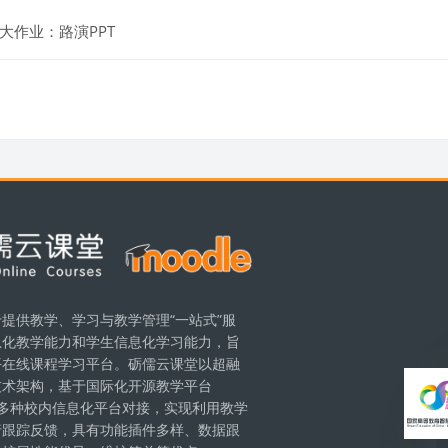
課題
大作业：路演PPT
ック
ク
提供教学、学习与教学管理“一站式”服
息化教学能力和学生信息化学习能力，旨
ブロ
平在线课程学习平台。砺儒云课堂以超融
技术架构，基于国际化开源教学平台
现与多种校内信息化平台对接，实现利用教学
行跟踪反馈，具有功能插件多样、数据跟