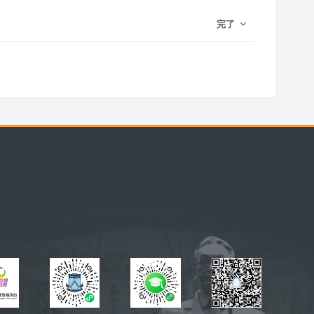
完了
ック