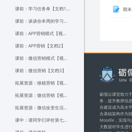
课前：学习任务单【文档1】
期末
课前：谈谈你本周的学习计划
ブロ
课前：APP营销模式【视频1】
课前：APP营销【文档2】
课前：微信营销模式【视频2】
ブロッ
课前：微信营销【文档3】
拓展资源：移植营销【视频3】
砺儒云课堂致力于
拓展资源：微信营销【视频4】
务，提升教师信
在建设成为高水
拓展资源：微信改变生活【视频5】
合基础架构作为
课中：请同学们评价第七、八、九、十、十一组汇报表现
Moodle，实
大数据对学生进