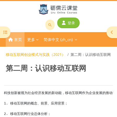
跳到主要内容
登录
搜
打开课程索引
打
索
首页
更多
简体中文 ‎(zh_cn)‎
课
程
或
移动互联网创业模式与实践（2021）
第二周：认识移动互联网
教
第二周：认识移动互联网
师
名
称
版块
章节大纲
科技创新被视为社会经济发展的新动能，移动互联网作为企业发展的推动引
1. 移动互联网的概念、前景、应用背景；
2. 移动互联网行业总体分析；