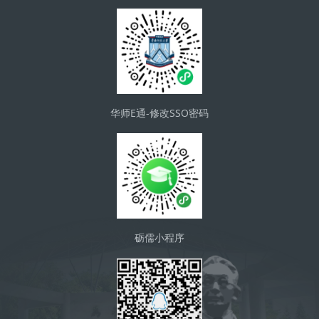
华师E通-修改SSO密码
砺儒小程序