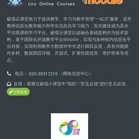
砺儒云课堂致力于提供教学、学习与教学管理“一站式”服务，提升
教师信息化教学能力和学生信息化学习能力，旨在建设成为高水
平在线课程学习平台。砺儒云课堂以超融合基础架构作为技术架
构，基于国际化开源教学平台Moodle，实现与多种校内信息化平
台对接，实现利用教学大数据对学生进行跟踪反馈，具有功能插
件多样、数据跟踪详细、开源式、扩展性能优异、维护简单等优
点。
电话：
（网络信息中心）
反馈：请通过砺儒小课堂中“我的”-“意见反馈”进行意见反馈。
立即反馈
ブロック