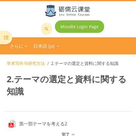
メインコンテンツへスキップする
Moodle Login Page
コ
コースインデックスを開く
ー
さらに
日本語 ‎(ja)‎
ス
を
検
学术写作与研究方法
2.テーマの選定と資料に関する知識
索
2.テーマの選定と資料に関する
す
る
知識
ブロック
セクションアウトライン
ファイル
第一部テーマを考える2
完了