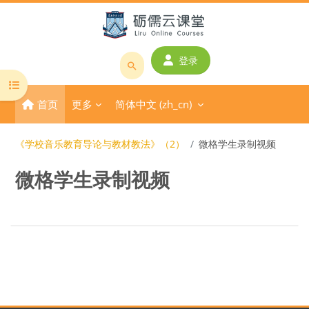
跳到主要内容
登录
搜
打开课程索引
索
首页
更多
简体中文 ‎(zh_cn)‎
课
程
或
《学校音乐教育导论与教材教法》（2）
微格学生录制视频
教
微格学生录制视频
师
名
称
版块
章节大纲
版块