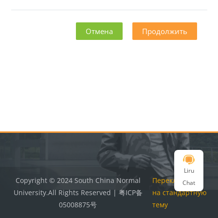
Отмена
Продолжить
Блоки
Блоки
Liru
Copyright © 2024 South China Normal
Переключить
Chat
University.All Rights Reserved | 粤ICP备
на стандартную
05008875号
тему