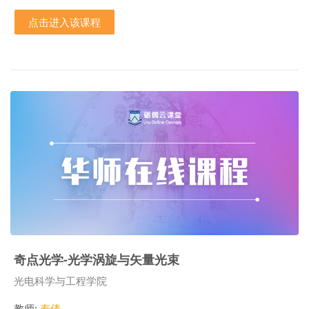
点击进入该课程
奇点光学-光学涡旋与矢量光束
课程类别
光电科学与工程学院
教师:
寿倩