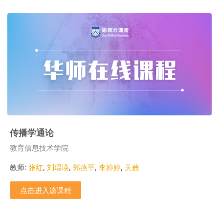
传播学通论
课程类别
教育信息技术学院
教师:
张红
,
刘琨瑛
,
郭燕平
,
李婷婷
,
关茜
点击进入该课程