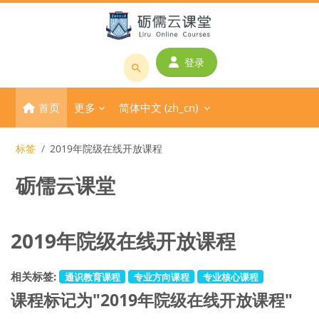
跳到主要内容
登录
搜
索
首页
更多
简体中文 ‎(zh_cn)‎
课
程
或
标签
2019年院级在线开放课程
教
砺儒云课堂
师
名
称
2019年院级在线开放课程
相关标签:
通识教育课程
专业方向课程
专业核心课程
课程标记为"2019年院级在线开放课程"