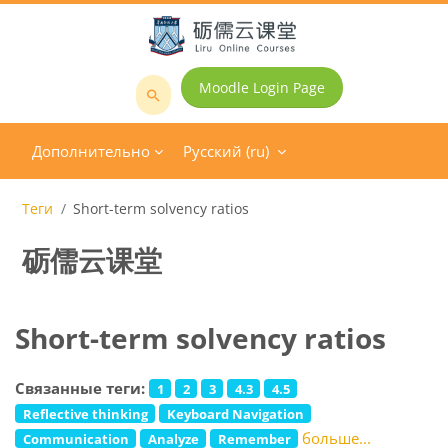
Перейти к основному содержанию
Moodle Login Page
Поиск
курса
Дополнительно
Русский ‎(ru)‎
Теги
Short-term solvency ratios
砺儒云课堂
Short-term solvency ratios
Связанные теги:
1
2
3
4.3
4.5
Reflective thinking
Keyboard Navigation
больше...
Communication
Analyze
Remember