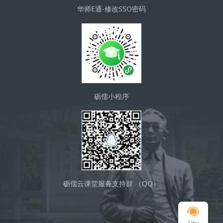
华师E通-修改SSO密码
砺儒小程序
砺儒云课堂服务支持群 （QQ）
Liru