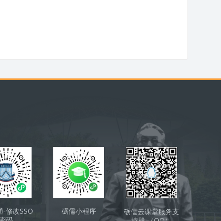
通-修改SSO
砺儒小程序
砺儒云课堂服务支
密码
持群 （QQ）