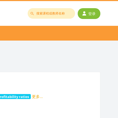
登录
搜
索
课
程
或
教
师
名
称
更多…
rofitability ratios