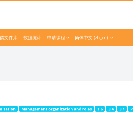
儒文件库
数据统计
申请课程
简体中文 ‎(zh_cn)‎
nization
Management organization and roles
1.6
3.4
3.1
P