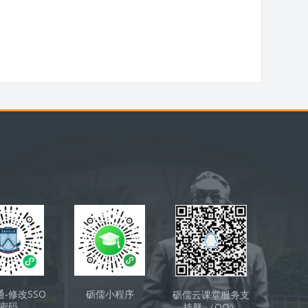
通-修改SSO
砺儒小程序
砺儒云课堂服务支
密码
持群 （QQ）