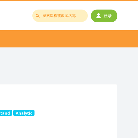
登录
搜
索
课
程
或
教
师
名
称
stand
Analytic